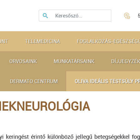
ONT
TELEMEDICINA
FOGLALKOZÁS-EGÉSZSÉG
ORVOSAINK
MUNKATÁRSAINK
DÍJJEGYZÉK
DERMATO CENTRUM
OLIVA IDEÁLIS TESTSÚLY 
MEKNEUROLÓGIA
i keringést érintő különböző jellegű betegségekkel fog