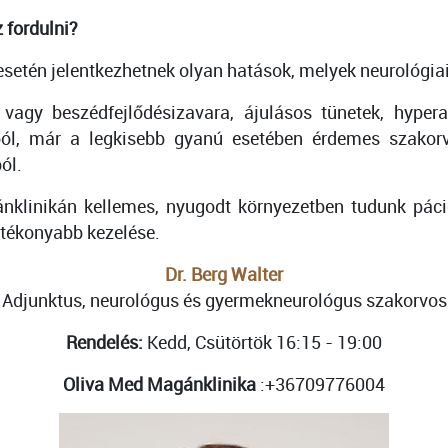
 fordulni?
 esetén jelentkezhetnek olyan hatások, melyek neurológi
y beszédfejlődésizavara, ájulásos tünetek, hyperakt
ból, már a legkisebb gyanú esetében érdemes szakorvos
ból.
klinikán kellemes, nyugodt környezetben tudunk páci
hatékonyabb kezelése.
Dr. Berg Walter
Adjunktus, neurológus és gyermekneurológus szakorvos
Rendelés:
Kedd, Csütörtök 16:15 - 19:00
Oliva Med Magánklinika
:+36709776004