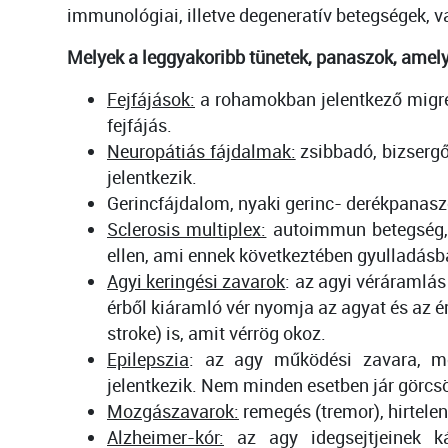
immunológiai, illetve degeneratív betegségek, v
Melyek a leggyakoribb tünetek, panaszok, amel
Fejfájások:
a rohamokban jelentkező migrén
fejfájás.
Neuropátiás fájdalmak:
zsibbadó, bizsergő
jelentkezik.
Gerincfájdalom, nyaki gerinc- derékpanasz
Sclerosis multiplex:
autoimmun betegség, m
ellen, ami ennek következtében gyulladásb
Agyi keringési zavarok
: az agyi véráramlás
érből kiáramló vér nyomja az agyat és az ér
stroke) is, amit vérrög okoz.
Epilepszia
: az agy működési zavara, me
jelentkezik. Nem minden esetben jár görc
Mozgászavarok:
remegés (tremor), hirtelen
Alzheimer-kór:
az agy idegsejtjeinek k