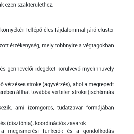
ak ezen szakterülethez.
környékén fellépő éles fájdalommal járó cluster
lzott érzékenység, mely többnyire a végtagokban
s gerincvelői idegeket körülvevő myelinhüvely
épő vérzéses stroke (agyvérzés), ahol a megrepedt
terében állhat továbbá vértelen stroke (ischémiás
kezik, ami izomgörcs, tudatzavar formájában
és (disztónia), koordinációs zavarok.
y a megismerési funkciók és a gondolkodás