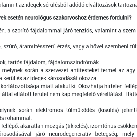
alamint az idegek sérülésből adódó elváltozások tartozn
yek esetén neurológus szakorvoshoz érdemes fordulni?
, a szorító fájdalommal járó tenziós, valamint a szem 
, szúró, áramütésszerű érzés, vagy a hővel szembeni tú
ok, tartós fájdalom, fájdalomszindrómák
elynek során a szervezet antitesteket termel az agy é
a kerül és az idegek károsodását okozza.
 korlátozottsága miatt alakul ki. Okozhatja hirtelen fell
 által ellátott terület nem kap megfelelő vérellátást. Hát
lynek során elektromos túlműködés (kisülés) jelent
sös rohammal.
 fellépő, akaratlan mozgás (tikkelés), izomtónus csökken
árosodásával járó neurodegeneratív betegség, mel