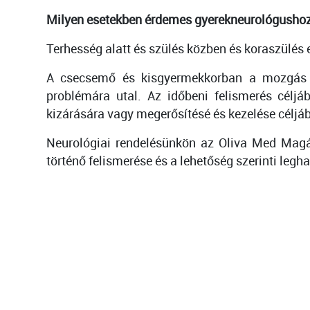
Milyen esetekben érdemes gyerekneurológushoz
Terhesség alatt és szülés közben és koraszülés
A csecsemő és kisgyermekkorban a mozgás vag
problémára utal. Az időbeni felismerés céljá
kizárására vagy megerősítésé és kezelése céljá
Neurológiai rendelésünkön az Oliva Med Magán
történő felismerése és a lehetőség szerinti leg