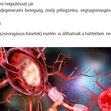
i leépüléssel jár.
generatív betegség, mely jellegzetes, végtagremegésse
k
zorongásos tünetek) esetén is állhatnak a háttérben neu