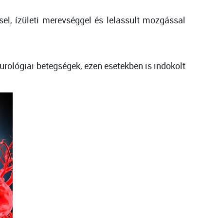
l, ízületi merevséggel és lelassult mozgással
rológiai betegségek, ezen esetekben is indokolt