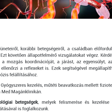
üneteiről, korábbi betegségeiről, a családban előfordu
t. Ezt követően állapotfelmérő vizsgálatokat végez. Kérdé
 a mozgás koordinációját, a járást, az egyensúlyt, az
 ellenőrzi a reflexeket is. Ezek segítségével megállapí
zis felállításához.
 Gyógyszeres kezelés, műtéti beavatkozás mellett fiziot
va Med Magánklinikán.
ológiai betegségek
, melyek felismerése és kezelése 
átásával is foglalkozunk.