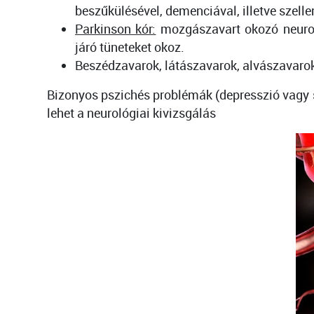
beszűkülésével, demenciával, illetve szellem
Parkinson kór:
mozgászavart okozó neurode
járó tüneteket okoz.
Beszédzavarok, látászavarok, alvászavaro
Bizonyos pszichés problémák (depresszió vagy s
lehet a neurológiai kivizsgálás