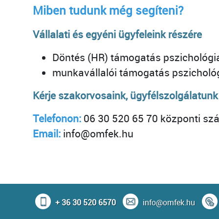
Miben tudunk még segíteni?
Vállalati és egyéni ügyfeleink részére
Döntés (HR) támogatás pszichológia
munkavállalói támogatás pszicholó
Kérje szakorvosaink, ügyfélszolgálatunk
Telefonon:
06 30 520 65 70 központi s
Email:
info@omfek.hu
+ 36 30 520 6570
info@omfek.hu