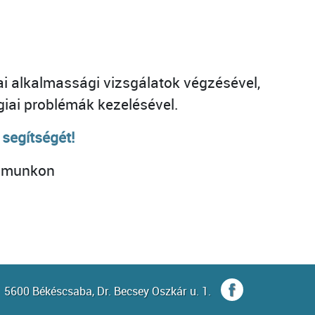
i alkalmassági vizsgálatok végzésével,
giai problémák kezelésével.
 segítségét!
zámunkon
5600 Békéscsaba, Dr. Becsey Oszkár u. 1.