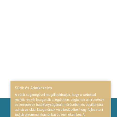
Sütik és Adatkezelés
A sütik segítségével megállapíthatjuk, hogy a weboldal
melyik részét látogatták a legtöbben, segítenek a hirdetések
Dokumentumok
és keresések hatékonyságának mérésében és bepillantást
adnak az oldal látogatóinak viselkedésébe, hogy fejleszteni
Általános szerződési feltételek
tudjuk a kommunikációnkat és termékeinket. A