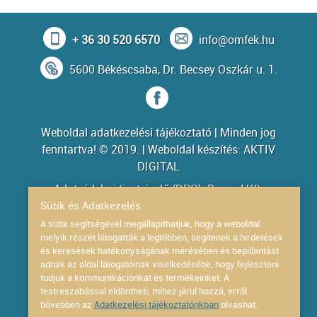
+ 36 30 520 6570
info@omfek.hu
5600 Békéscsaba, Dr. Becsey Oszkár u. 1.
Weboldal adatkezelési tájékoztató
| Minden jog
fenntartva! © 2019. | Weboldal készítés:
AKTIV
DIGITAL
Adatvédelmi tisztviselő (DPO): Bovard Kft.
(
info@bovard.hu
)
Sütik és Adatkezelés
A sütik segítségével megállapíthatjuk, hogy a weboldal
Powered by
melyik részét látogatták a legtöbben, segítenek a hirdetések
és keresések hatékonyságának mérésében és bepillantást
adnak az oldal látogatóinak viselkedésébe, hogy fejleszteni
Dokumentumok
tudjuk a kommunikációnkat és termékeinket. A
testreszabással eldöntheti, mihez járul hozzá, erről
Általános szerződési feltételek
bővebben az
Adatkezelési tájékoztatónkban
olvashat.