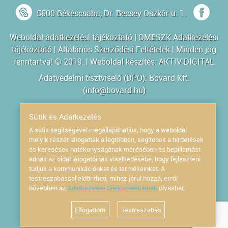
5600 Békéscsaba, Dr. Becsey Oszkár u. 1.
Weboldal adatkezelési tájékoztató
|
OMESZK Adatkezelési
tájékoztató
|
Általános Szerződési Feltételek
| Minden jog
fenntartva! © 2019. | Weboldal készítés:
AKTIV DIGITAL
Adatvédelmi tisztviselő (DPO): Bovard Kft.
(
info@bovard.hu
)
Powered by
Sütik és Adatkezelés
A sütik segítségével megállapíthatjuk, hogy a weboldal
melyik részét látogatták a legtöbben, segítenek a hirdetések
és keresések hatékonyságának mérésében és bepillantást
adnak az oldal látogatóinak viselkedésébe, hogy fejleszteni
tudjuk a kommunikációnkat és termékeinket. A
testreszabással eldöntheti, mihez járul hozzá, erről
bővebben az
Adatkezelési tájékoztatónkban
olvashat.
Elfogadom
Testreszabás