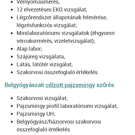
Vérnyomásmérés;
12 elvezetéses EKG vizsgálat;
Légzőrendszer állapotának felmérése,
légzésfunkciós vizsgálat;
Minilaboratóriumi vizsgálatok (éhgyomri
vércukormérés, vizeletvizsgálat);
Alap labor;
Szájüreg vizsgálata;
Látás, látótér vizsgálat;
Szakorvosi összefoglaló értékelés
Belgyógyászati
célzott pajzsmirigy
szűrés
Szakorvosi vizsgálat;
Pajzsmirigy profil laboratóriumi vizsgálat;
Pajzsmirigy UH;
Belgyógyász/háziorvosi szakorvosi
összefoglaló értékelés