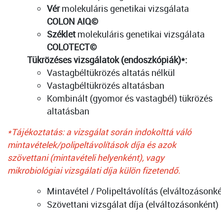
Vér
molekuláris genetikai vizsgálata
COLON AIQ©
Széklet
molekuláris genetikai vizsgálata
COLOTECT©
Tükrözéses vizsgálatok (endoszkópiák)*:
Vastagbéltükrözés
 altatás nélkül
Vastagbéltükrözés altatásban
Kombinált (gyomor és vastagbél) tükrözés
altatásban
*Tájékoztatás: a vizsgálat során indokolttá váló
mintavételek/polipeltávolítások díja és azok
szövettani (mintavételi helyenként), vagy
mikrobiológiai vizsgálati díja külön fizetendő.
Mintavétel / Polipeltávolítás (elváltozásonké
Szövettani vizsgálat díja (elváltozásonként) 