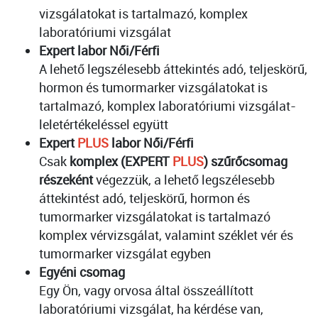
vizsgálatokat is tartalmazó, komplex
laboratóriumi vizsgálat
Expert labor Női/Férfi
A lehető legszélesebb áttekintés adó, teljeskörű,
hormon és tumormarker vizsgálatokat is
tartalmazó, komplex laboratóriumi vizsgálat-
leletértékeléssel együtt
Expert
PLUS
labor Női/Férfi
Csak
komplex (EXPERT
PLUS
) szűrőcsomag
részeként
végezzük, a lehető legszélesebb
áttekintést adó, teljeskörű, hormon és
tumormarker vizsgálatokat is tartalmazó
komplex vérvizsgálat, valamint széklet vér és
tumormarker vizsgálat egyben
Egyéni csomag
Egy Ön, vagy orvosa által összeállított
laboratóriumi vizsgálat, ha kérdése van,