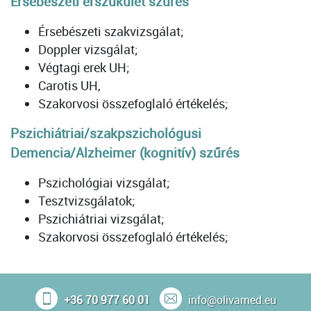
Érsebészeti érszűkület szűrés
Érsebészeti szakvizsgálat;
Doppler vizsgálat;
Végtagi erek UH;
Carotis UH,
Szakorvosi összefoglaló értékelés;
Pszichiátriai/szakpszichológusi
Demencia/Alzheimer (kognitív) szűrés
Pszichológiai vizsgálat;
Tesztvizsgálatok;
Pszichiátriai vizsgálat;
Szakorvosi összefoglaló értékelés;
+36 70 977 60 01
info@olivamed.eu