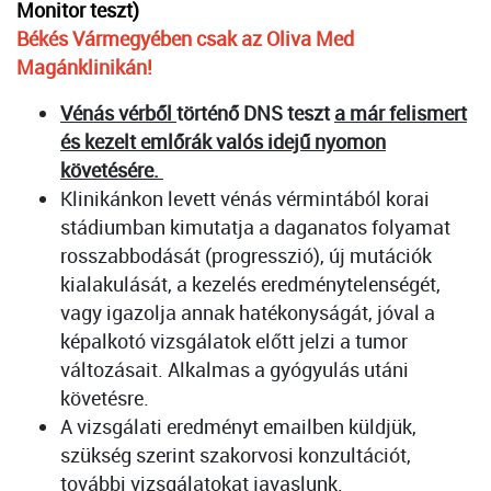
Monitor teszt)
Békés Vármegyében csak az Oliva Med
Magánklinikán!
Vénás vérből
történő DNS teszt
a már felismert
és kezelt emlőrák valós idejű nyomon
követésére.
Klinikánkon levett vénás vérmintából korai
stádiumban kimutatja a daganatos folyamat
rosszabbodását (progresszió), új mutációk
kialakulását, a kezelés eredménytelenségét,
vagy igazolja annak hatékonyságát, jóval a
képalkotó vizsgálatok előtt jelzi a tumor
változásait. Alkalmas a gyógyulás utáni
követésre.
A vizsgálati eredményt emailben küldjük,
szükség szerint szakorvosi konzultációt,
további vizsgálatokat javaslunk.