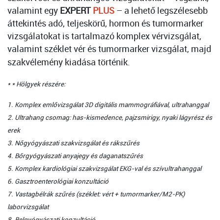
valamint egy
EXPERT
PLUS
– a lehető legszélesebb
áttekintés adó, teljeskörű, hormon és tumormarker
vizsgálatokat is tartalmazó komplex vérvizsgálat,
valamint széklet vér és tumormarker vizsgálat, majd
szakvélemény kiadása történik.
*
* Hölgyek részére:
1. Komplex emlővizsgálat 3D digitális mammográfiával, ultrahanggal
2. Ultrahang csomag: has-kismedence, pajzsmirigy, nyaki lágyrész és
erek
3. Nőgyógyászati szakvizsgálat és rákszűrés
4. Bőrgyógyászati anyajegy és daganatszűrés
5. Komplex kardiológiai szakvizsgálat EKG-val és szívultrahanggal
6. Gasztroenterológiai konzultáció
7. Vastagbélrák szűrés (széklet: vért + tumormarker/M2-PK)
laborvizsgálat
8. Belgyógyászati konzultáció