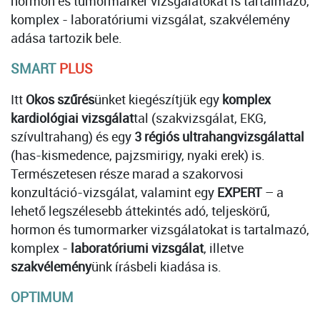
hormon és tumormarker vizsgálatokat is tartalmazó,
komplex - laboratóriumi vizsgálat, szakvélemény
adása tartozik bele.
SMART
PLUS
Itt
Okos szűrés
ünket kiegészítjük egy
komplex
kardiológiai vizsgálat
tal (szakvizsgálat, EKG,
szívultrahang) és egy
3 régiós ultrahangvizsgálattal
(has-kismedence, pajzsmirigy, nyaki erek) is.
Természetesen része marad a szakorvosi
konzultáció-vizsgálat, valamint egy
EXPERT
– a
lehető legszélesebb áttekintés adó, teljeskörű,
hormon és tumormarker vizsgálatokat is tartalmazó,
komplex -
laboratóriumi vizsgálat
, illetve
szakvélemény
ünk írásbeli kiadása is.
OPTIMUM