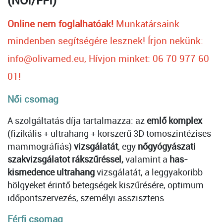
(NŐI/FFI)
Online nem foglalhatóak!
Munkatársaink
mindenben segítségére lesznek!
Írjon nekünk:
info@olivamed.eu, Hívjon minket: 06 70 977 60
01!
Női csomag
A szolgáltatás díja tartalmazza: az
emlő komplex
(fizikális + ultrahang + korszerű 3D tomoszintézises
mammográfiás)
vizsgálatát
, egy
nőgyógyászati
szakvizsgálatot rákszűréssel,
valamint a
has-
kismedence ultrahang
vizsgálatát, a leggyakoribb
hölgyeket érintő betegségek kiszűrésére, optimum
időpontszervezés, személyi asszisztens
Férfi csomag