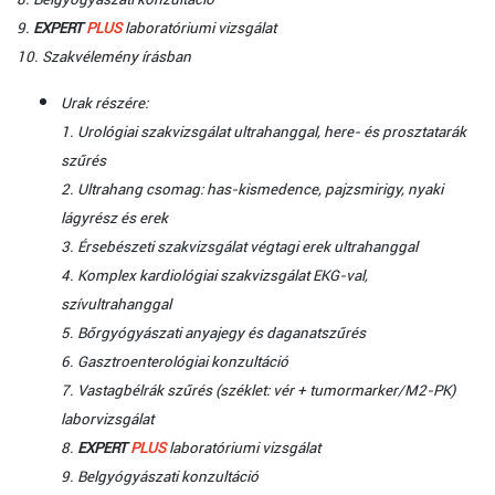
9.
EXPERT
PLUS
laboratóriumi vizsgálat
10. Szakvélemény írásban
Urak részére:
1. Urológiai szakvizsgálat ultrahanggal, here- és prosztatarák
szűrés
2. Ultrahang csomag: has-kismedence, pajzsmirigy, nyaki
lágyrész és erek
3. Érsebészeti szakvizsgálat végtagi erek ultrahanggal
4. Komplex kardiológiai szakvizsgálat EKG-val,
szívultrahanggal
5. Bőrgyógyászati anyajegy és daganatszűrés
6. Gasztroenterológiai konzultáció
7. Vastagbélrák szűrés (széklet: vér + tumormarker/M2-PK)
laborvizsgálat
8.
EXPERT
PLUS
laboratóriumi vizsgálat
9. Belgyógyászati konzultáció