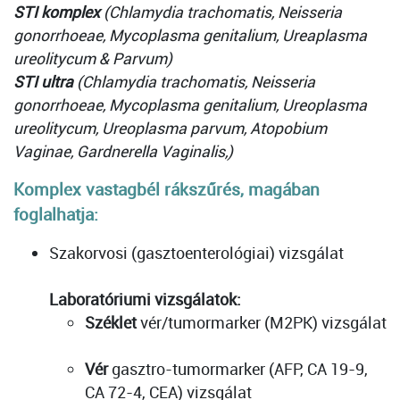
STI komplex
(Chlamydia trachomatis, Neisseria
gonorrhoeae, Mycoplasma genitalium, Ureaplasma
ureolitycum & Parvum)
STI ultra
(Chlamydia trachomatis, Neisseria
gonorrhoeae, Mycoplasma genitalium, Ureoplasma
ureolitycum, Ureoplasma parvum, Atopobium
Vaginae, Gardnerella Vaginalis,)
Komplex vastagbél rákszűrés, magában
foglalhatja:
Szakorvosi (gasztoenterológiai) vizsgálat
Laboratóriumi vizsgálatok:
Széklet
vér/tumormarker (M2PK) vizsgálat
Vér
gasztro-tumormarker (AFP, CA 19-9,
CA 72-4, CEA) vizsgálat