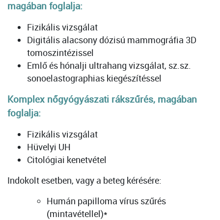
magában foglalja:
Fizikális vizsgálat
Digitális alacsony dózisú mammográfia 3D
tomoszintézissel
Emlő és hónalji ultrahang vizsgálat, sz.sz.
sonoelastographias kiegészítéssel
Komplex nőgyógyászati rákszűrés, magában
foglalja:
Fizikális vizsgálat
Hüvelyi UH
Citológiai kenetvétel
Indokolt esetben, vagy a beteg kérésére:
Humán papilloma vírus szűrés
(mintavétellel)*