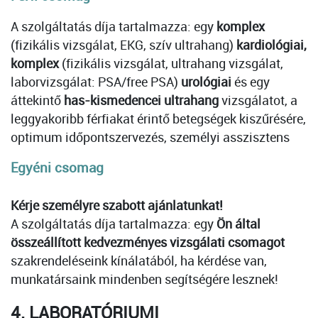
A szolgáltatás díja tartalmazza: egy
komplex
(fizikális vizsgálat, EKG, szív ultrahang)
kardiológiai,
komplex
(fizikális vizsgálat, ultrahang vizsgálat,
laborvizsgálat: PSA/free PSA)
urológiai
és egy
áttekintő
has-kismedencei ultrahang
vizsgálatot, a
leggyakoribb férfiakat érintő betegségek kiszűrésére,
optimum időpontszervezés, személyi asszisztens
Egyéni csomag
Kérje személyre szabott ajánlatunkat!
A szolgáltatás díja tartalmazza: egy
Ön által
összeállított kedvezményes vizsgálati csomagot
szakrendeléseink kínálatából, ha kérdése van,
munkatársaink mindenben segítségére lesznek!
4. LABORATÓRIUMI