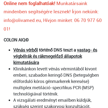
Online nem foglalhatóak!
Munkatársaink
mindenben segítségére lesznek!
Írjon nekünk:
info@olivamed.eu, Hívjon minket: 06 70 977 60
01!
COLON AIQ©
Vénás vérből
történő DNS teszt a
vastag- és
végbélrák és rákmegelőző állapotok
kimutatására
Klinikánkon levett vénás vérmintából kivont
emberi, szabadon keringő DNS (betegségben
előforduló kóros génmarkerek keresése)
multiplex metiláció-specifikus PCR (MSP)
technológiával történik.
A vizsgálati eredményt emailben küldjük,
szükség szerint szakorvosi konzultációt,