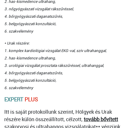
2. has-kismedence ultrahang,
3. nőgyógyászati vizsgálat rákszűréssel,
4. bőrgyógyászati daganatszűrés,
5. belgyógyászati konzultáció,
6. szakvélemény
* Urak részére:
1. komplex kardiológiai vizsgálat EKG-val, szív ultrahanggal,
2. has-kismedence ultrahang,
3. urológiai vizsgálat prosztata rákszűréssel, ultrahanggal,
4. bőrgyógyászati daganatszűrés,
5. belgyógyászati konzultáció,
6. szakvélemény
EXPERT
PLUS
Itt is saját protokollunk szerint, Hölgyek és Urak
részére külön összeállított, célzott,
tovább bővített
szakorvosi és ultrahangos vizsgálatokat** végzünk,