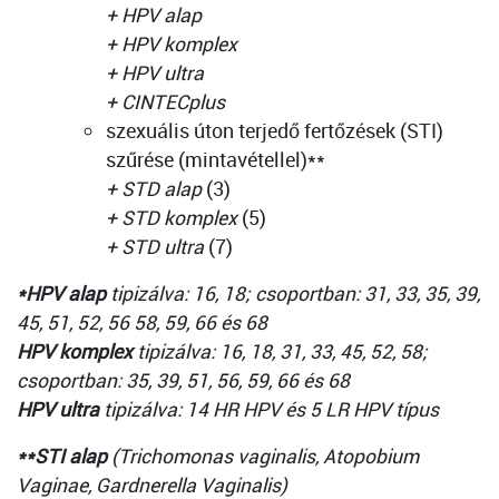
+ HPV alap
+ HPV komplex
+ HPV ultra
+ CINTECplus
szexuális úton terjedő fertőzések (STI)
szűrése (mintavétellel)**
+ STD alap
(3)
+ STD komplex
(5)
+ STD ultra
(7)
*HPV alap
tipizálva: 16, 18; csoportban: 31, 33, 35, 39,
45, 51, 52, 56 58, 59, 66 és 68
HPV komplex
tipizálva: 16, 18, 31, 33, 45, 52, 58;
csoportban: 35, 39, 51, 56, 59, 66 és 68
HPV ultra
tipizálva: 14 HR HPV és 5 LR HPV típus
**STI alap
(Trichomonas vaginalis, Atopobium
Vaginae, Gardnerella Vaginalis)