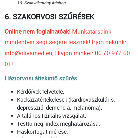
10. Szakvélemény írásban
6. SZAKORVOSI SZŰRÉSEK
Online nem foglalhatóak!
Munkatársaink
mindenben segítségére lesznek!
Írjon nekünk:
info@olivamed.eu, Hívjon minket: 06 70 977 60
01!
Háziorvosi áttekintő szűrés
Kérdőívek felvétele;
Kockázatértékelések (kardiovaszkuláris,
depresszió, demencia, melanóma);
Általános fizikális vizsgálat;
Testtömeg-index meghatározása;
Haskörfogat mérése;