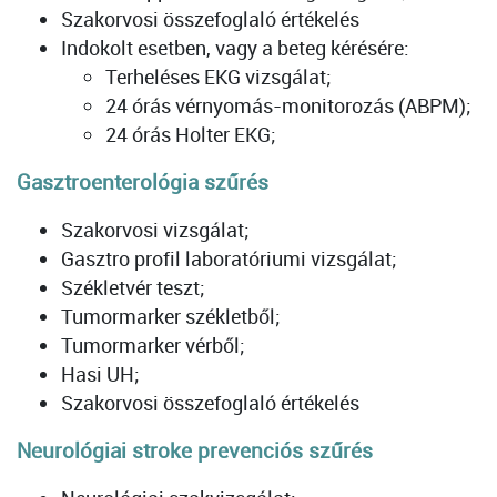
Szakorvosi összefoglaló értékelés
Indokolt esetben, vagy a beteg kérésére:
Terheléses EKG vizsgálat;
24 órás vérnyomás-monitorozás (ABPM);
24 órás Holter EKG;
Gasztroenterológia szűrés
Szakorvosi vizsgálat;
Gasztro profil laboratóriumi vizsgálat;
Székletvér teszt;
Tumormarker székletből;
Tumormarker vérből;
Hasi UH;
Szakorvosi összefoglaló értékelés
Neurológiai stroke prevenciós szűrés