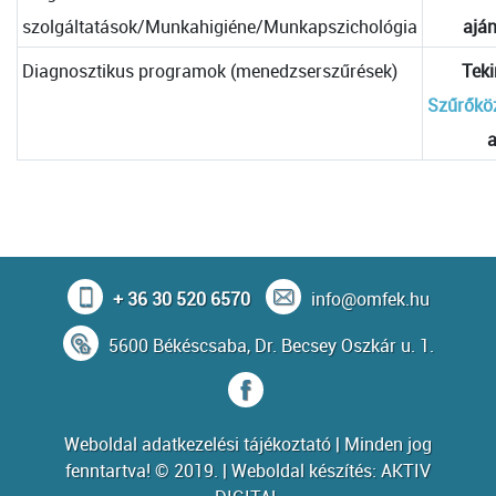
szolgáltatások/Munkahigiéne/Munkapszichológia
aján
Diagnosztikus programok (menedzserszűrések)
Tek
Szűrőkö
a
+ 36 30 520 6570
info@omfek.hu
5600 Békéscsaba, Dr. Becsey Oszkár u. 1.
Weboldal adatkezelési tájékoztató
| Minden jog
fenntartva! © 2019. | Weboldal készítés:
AKTIV