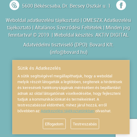
5600 Békéscsaba, Dr. Becsey Oszkár u. 1.
Weboldal adatkezelési tájékoztató
|
OMESZK Adatkezelési
tájékoztató
|
Általános Szerződési Feltételek
| Minden jog
fenntartva! © 2019. | Weboldal készítés:
AKTIV DIGITAL
Adatvédelmi tisztviselő (DPO): Bovard Kft.
(
info@bovard.hu
)
Powered by
Sütik és Adatkezelés
A sütik segítségével megállapíthatjuk, hogy a weboldal
melyik részét látogatták a legtöbben, segítenek a hirdetések
és keresések hatékonyságának mérésében és bepillantást
adnak az oldal látogatóinak viselkedésébe, hogy fejleszteni
tudjuk a kommunikációnkat és termékeinket. A
testreszabással eldöntheti, mihez járul hozzá, erről
bővebben az
Adatkezelési tájékoztatónkban
olvashat.
Elfogadom
Testreszabás