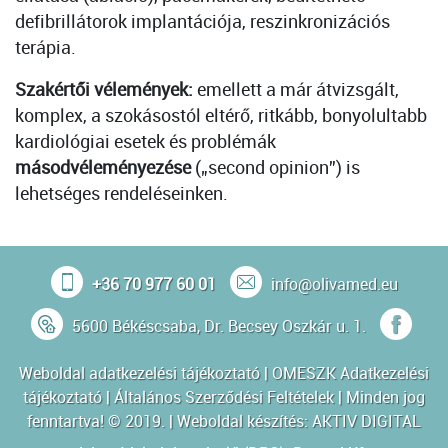
defibrillátorok implantációja, reszinkronizációs
terápia.
Szakértői vélemények:
emellett a már átvizsgált,
komplex, a szokásostól eltérő, ritkább, bonyolultabb
kardiológiai esetek és problémák
másodvéleményezése
(„second opinion”) is
lehetséges rendeléseinken.
+36 70 977 60 01
info@olivamed.eu
5600 Békéscsaba, Dr. Becsey Oszkár u. 1.
Weboldal adatkezelési tájékoztató
|
OMESZK Adatkezelési
tájékoztató
|
Általános Szerződési Feltételek
| Minden jog
fenntartva! © 2019. | Weboldal készítés:
AKTIV DIGITAL