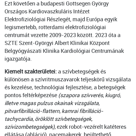
Ezt követően a budapesti Gottsegen György
Országos Kardiovaszkuláris Intézet
Elektrofiziológiai Részlegét, majd Európa egyik
legismertebb, rotterdami elektrofiziológiai
centrumát vezette 2009-2023 között. 2023 óta a
SZTE Szent-Györgyi Albert Klinikai Központ
Belgyógyászati Klinika Kardiológiai Centrumának
igazgatója.
Kiemelt szakterületei:
a szívbetegségek és
különösen a szívritmuszavarok teljeskörű vizsgálata
és kezelése, technológiai fejlesztése, a betegségek
pontos feltérképezése
(szapora szívverés, kiugró,
illetve magas pulzus okainak vizsgálata,
pitvarfibrilláció-flattern, kamrai fibrilláció-
tachycardia, öröklött szívbetegségek,
szívizombetegségek),
ezek robot-vezérelt katéteres
ellátása (abláció), pacemakerek, beültethető