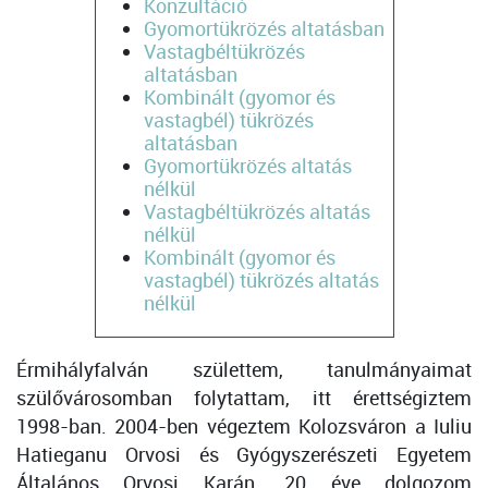
Konzultáció
Gyomortükrözés altatásban
Vastagbéltükrözés
altatásban
Kombinált (gyomor és
vastagbél) tükrözés
altatásban
Gyomortükrözés altatás
nélkül
Vastagbéltükrözés altatás
nélkül
Kombinált (gyomor és
vastagbél) tükrözés altatás
nélkül
Érmihályfalván születtem, tanulmányaimat
szülővárosomban folytattam, itt érettségiztem
1998-ban. 2004-ben végeztem Kolozsváron a Iuliu
Hatieganu Orvosi és Gyógyszerészeti Egyetem
Általános Orvosi Karán. 20 éve dolgozom