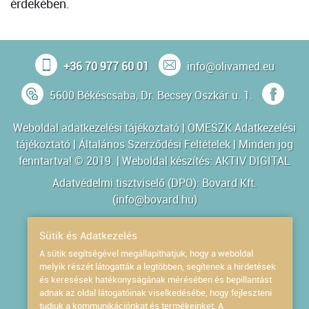
érdekében.
+36 70 977 60 01
info@olivamed.eu
5600 Békéscsaba, Dr. Becsey Oszkár u. 1.
Weboldal adatkezelési tájékoztató
|
OMESZK Adatkezelési
tájékoztató
|
Általános Szerződési Feltételek
| Minden jog
fenntartva! © 2019. | Weboldal készítés:
AKTIV DIGITAL
Adatvédelmi tisztviselő (DPO): Bovard Kft.
(
info@bovard.hu
)
Powered by
Sütik és Adatkezelés
A sütik segítségével megállapíthatjuk, hogy a weboldal
melyik részét látogatták a legtöbben, segítenek a hirdetések
és keresések hatékonyságának mérésében és bepillantást
adnak az oldal látogatóinak viselkedésébe, hogy fejleszteni
tudjuk a kommunikációnkat és termékeinket. A