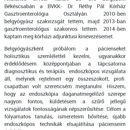
Békéscsabán a BVKK- Dr. Réthy Pál Kórház
Gasztroenterológia Osztályán. 2010-ben
belgyógyász szakvizsgát tettem, majd 2013-ban
gasztroenterológus szakorvos lettem. 2014-ben
kaptam meg kórházi adjunktusi kinevezésemet.
Belgyógyászként próbálom a pácienseket
holisztikus szemlélettel kezelni, ugyanakkor
érdeklődésem középpontjában a tápcsatorna
diagnosztikus és terápiás endoszkópos vizsgálata
áll, melynek rejtelmeit egy összeszokott, profi
csapatban volt szerencsém megtanulni. Hiszem,
hogy az endoszkópia daganatmegelőző szerepe
nagyon fontos, küldetésem a szűrő jellegű
vizsgálatok fontosságának népszerűsítése. Célom a
folyamatos tanulás, ismereteim bővítése, újabb
endoszkópos technikák elsajátítása pácienseim