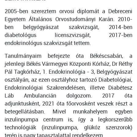
2005-ben szereztem orvosi diplomát a Debreceni
Egyetem Általános Orvostudományi Karán.
2010-
ben belgyógyászat szakvizsgát, 2014-ben
diabetológus licenszvizsgát, 2017-ben
endokrinológus szakvizsgát tettem.
Tanulmányaim befejezte óta Békéscsabán, a
jelenlegi Békés Vármegyei Központi Kórház, Dr Réthy
Pál Tagkórház, 1. Endokrinológia - 3, Belgyógyászat
osztályán, az ezen osztályhoz tartozó Diabetológiai,
Endokrinológiai Szakrendelésen, illetve Diabétesz
Láb Ambulancián dolgozom. 2017 óta
adjunktusként, 2021 óta főorvosként veszek részt a
betegellátásban. Mivel munkahelyem egyben
inzulinpumpa centrum is, így a legkorszerűbb
technológiák (inzulinpumpa, glükóz szenzorok)
terén is nagy tapasztalattal rendelkezem.