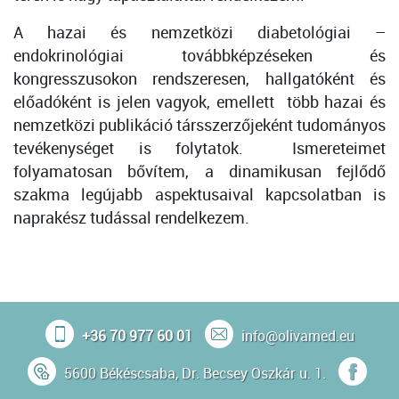
A hazai és nemzetközi diabetológiai –
endokrinológiai továbbképzéseken és
kongresszusokon rendszeresen, hallgatóként és
előadóként is jelen vagyok, emellett több hazai és
nemzetközi publikáció társszerzőjeként tudományos
tevékenységet is folytatok. Ismereteimet
folyamatosan bővítem, a dinamikusan fejlődő
szakma legújabb aspektusaival kapcsolatban is
naprakész tudással rendelkezem.
+36 70 977 60 01
info@olivamed.eu
5600 Békéscsaba, Dr. Becsey Oszkár u. 1.