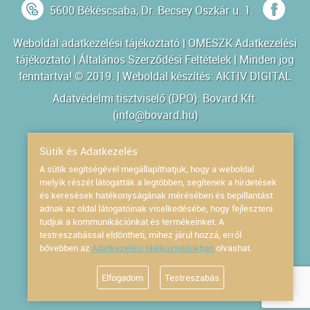
5600 Békéscsaba, Dr. Becsey Oszkár u. 1.
Weboldal adatkezelési tájékoztató
|
OMESZK Adatkezelési
tájékoztató
|
Általános Szerződési Feltételek
| Minden jog
fenntartva! © 2019. | Weboldal készítés:
AKTIV DIGITAL
Adatvédelmi tisztviselő (DPO): Bovard Kft.
(
info@bovard.hu
)
Powered by
Sütik és Adatkezelés
A sütik segítségével megállapíthatjuk, hogy a weboldal
melyik részét látogatták a legtöbben, segítenek a hirdetések
és keresések hatékonyságának mérésében és bepillantást
adnak az oldal látogatóinak viselkedésébe, hogy fejleszteni
tudjuk a kommunikációnkat és termékeinket. A
testreszabással eldöntheti, mihez járul hozzá, erről
bővebben az
Adatkezelési tájékoztatónkban
olvashat.
Elfogadom
Testreszabás