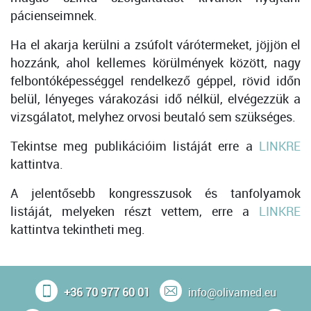
pácienseimnek.
Ha el akarja kerülni a zsúfolt várótermeket, jöjjön el
hozzánk, ahol kellemes körülmények között, nagy
felbontóképességgel rendelkező géppel, rövid időn
belül, lényeges várakozási idő nélkül, elvégezzük a
vizsgálatot, melyhez orvosi beutaló sem szükséges.
Tekintse meg publikációim listáját erre a
LINKRE
kattintva.
A jelentősebb kongresszusok és tanfolyamok
listáját, melyeken részt vettem, erre a
LINKRE
kattintva tekintheti meg.
+36 70 977 60 01
info@olivamed.eu