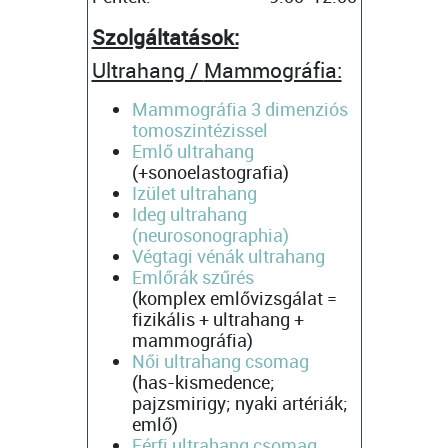
Szolgáltatások:
Ultrahang /
Mammográfia:
Mammográfia 3 dimenziós
tomoszintézissel
Emlő ultrahang
(+sonoelastografia)
Izület ultrahang
Ideg ultrahang
(neurosonographia)
Végtagi vénák ultrahang
Emlőrák szűrés
(komplex emlővizsgálat =
fizikális + ultrahang +
mammográfia)
Női ultrahang csomag
(has-kismedence;
pajzsmirigy; nyaki artériák;
emlő)
Férfi ultrahang csomag