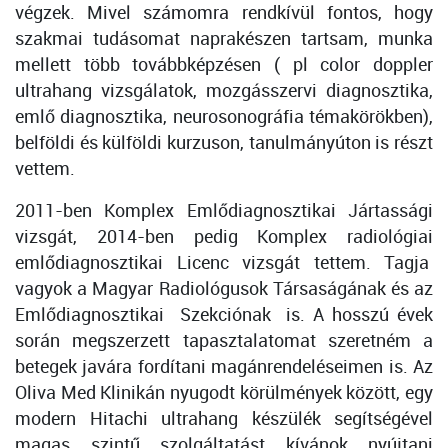
végzek. Mivel számomra rendkívül fontos, hogy
szakmai tudásomat naprakészen tartsam, munka
mellett több továbbképzésen ( pl color doppler
ultrahang vizsgálatok, mozgásszervi diagnosztika,
emlő diagnosztika, neurosonográfia témakörökben),
belföldi és külföldi kurzuson, tanulmányúton is részt
vettem.
2011-ben Komplex Emlődiagnosztikai Jártassági
vizsgát, 2014-ben pedig Komplex radiológiai
emlődiagnosztikai Licenc vizsgát tettem. Tagja
vagyok a Magyar Radiológusok Társaságának és az
Emlődiagnosztikai Szekciónak is. A hosszú évek
során megszerzett tapasztalatomat szeretném a
betegek javára fordítani magánrendeléseimen is. Az
Oliva Med Klinikán nyugodt körülmények között, egy
modern Hitachi ultrahang készülék segítségével
magas szintű szolgáltatást kívánok nyújtani