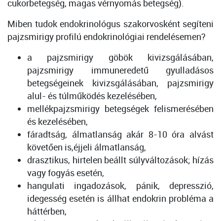
cukorbetegség, magas vérnyomás betegség).
Miben tudok endokrinológus szakorvosként segíteni
pajzsmirigy profilú endokrinológiai rendelésemen?
a pajzsmirigy göbök kivizsgálásában,
pajzsmirigy immuneredetű gyulladásos
betegségeinek kivizsgálásában, pajzsmirigy
alul- és túlműködés kezelésében,
mellékpajzsmirigy betegségek felismerésében
és kezelésében,
fáradtság, álmatlanság akár 8-10 óra alvást
követően is,éjjeli álmatlanság,
drasztikus, hirtelen beállt súlyváltozások; hízás
vagy fogyás esetén,
hangulati ingadozások, pánik, depresszió,
idegesség esetén is állhat endokrin probléma a
háttérben,