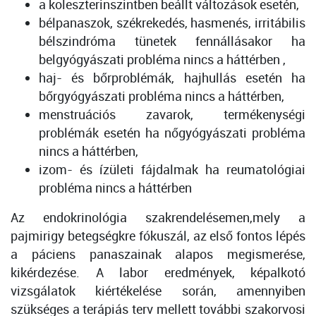
a koleszterinszintben beállt változások esetén,
bélpanaszok, székrekedés, hasmenés, irritábilis
bélszindróma tünetek fennállásakor ha
belgyógyászati probléma nincs a háttérben ,
haj- és bőrproblémák, hajhullás esetén ha
bőrgyógyászati probléma nincs a háttérben,
menstruációs zavarok, termékenységi
problémák esetén ha nőgyógyászati probléma
nincs a háttérben,
izom- és ízületi fájdalmak ha reumatológiai
probléma nincs a háttérben
Az endokrinológia szakrendelésemen,mely a
pajmirigy betegségkre fókuszál, az első fontos lépés
a páciens panaszainak alapos megismerése,
kikérdezése. A labor eredmények, képalkotó
vizsgálatok kiértékelése során, amennyiben
szükséges a terápiás terv mellett további szakorvosi