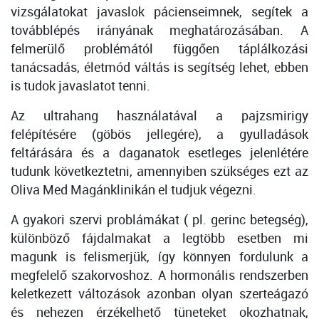
vizsgálatokat javaslok pácienseimnek, segítek a
továbblépés irányának meghatározásában. A
felmerülő problémától függően táplálkozási
tanácsadás, életmód váltás is segítség lehet, ebben
is tudok javaslatot tenni.
Az ultrahang használatával a pajzsmirigy
felépítésére (göbös jellegére), a gyulladások
feltárására és a daganatok esetleges jelenlétére
tudunk következtetni, amennyiben szükséges ezt az
Oliva Med Magánklinikán el tudjuk végezni.
A gyakori szervi problámákat ( pl. gerinc betegség),
különböző fájdalmakat a legtöbb esetben mi
magunk is felismerjük, így könnyen fordulunk a
megfelelő szakorvoshoz. A hormonális rendszerben
keletkezett változások azonban olyan szerteágazó
és nehezen érzékelhető tüneteket okozhatnak,