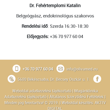
Dr. Fehértemplomi Katalin
Belgyógyász, endokrinológus szakorvos
Rendelési idő
: Szerda 16:30-18:30
Előjegyzés:
+36 70 977 60 04
+36 70 977 60 04
info@olivamed.eu
5600 Békéscsaba, Dr. Becsey Oszkár u. 1.
Weboldal adatkezelési tájékoztató
|
Magánklinika
Adatkezelési tájékoztató
|
Általános Szerződési Feltételek
|
Minden jog fenntartva! © 2019. | Weboldal készítés:
AKTIV
DIGITAL