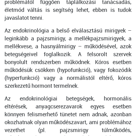
problémától függően táplálkozási tanácsadás,
életmód váltás is segítség lehet, ebben is tudok
javaslatot tenni.
Az endokrinológia a belső elválasztású mirigyek –
leginkább a pajzsmirigy, a mellékpajzsmirigyek, a
mellékvese, a hasnyálmirigy – működésével, azok
betegségeivel foglalkozik. A felsorolt szervek
bonyolult rendszerben működnek. Kóros esetben
működésük csökken (hypofunkció), vagy fokozódik
(hyperfunkció) vagy a normálistól eltérő, kóros
szerkezetű hormont termelnek.
Az endokrinológiai betegségek, hormonális
eltérések, anyagcserezavarok egyes esetben
könnyen felismerhető tünetet nem adnak, azonban
okozhatnak olyan működészavart, ami problémához
vezethet (pl. pajzsmirigy túlműködés,