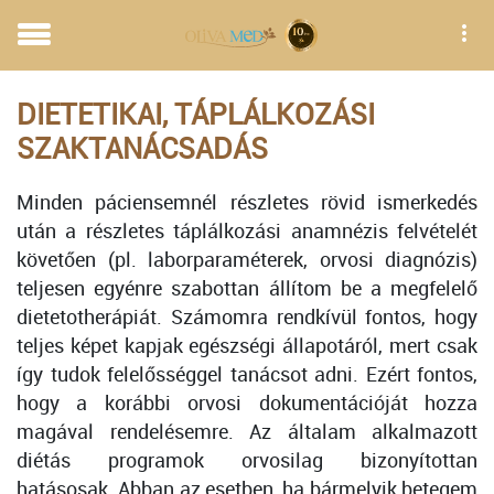
DIETETIKAI, TÁPLÁLKOZÁSI
SZAKTANÁCSADÁS
Minden páciensemnél részletes rövid ismerkedés
után a részletes táplálkozási anamnézis felvételét
követően (pl. laborparaméterek, orvosi diagnózis)
teljesen egyénre szabottan állítom be a megfelelő
dietetotherápiát. Számomra rendkívül fontos, hogy
teljes képet kapjak egészségi állapotáról, mert csak
így tudok felelősséggel tanácsot adni. Ezért fontos,
hogy a korábbi orvosi dokumentációját hozza
magával rendelésemre. Az általam alkalmazott
diétás programok orvosilag bizonyítottan
hatásosak. Abban az esetben, ha bármelyik betegem