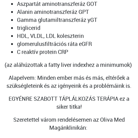
Aszpartát aminotranszferáz GOT
Alanin aminotranszferáz GPT
Gamma glutamiltranszferáz yGT
triglicerid
HDL, VLDL, LDL koleszterin
glomerulusfiltrációs ráta eGFR
C reaktív protein CRP
(az aláhúzottak a fatty liver indexhez a minimumok)
Alapelvem: Minden ember más és más, eltérőek a
szükségleteink és az igényeink és a problémáink is.
EGYÉNRE SZABOTT TÁPLÁLKOZÁS TERÁPIA ez a
siker titka!
Szeretettel várom rendelésemen az Oliva Med
Magánklinikán: