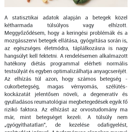
A statisztikai adatok alapján a betegek közel
kétharmada túlsúlyos vagy elhízott.
Meggyőződésem, hogy a keringési problémák és a
mozgásszervi betegek ellátása, gyógyítása során is,
az egészséges életmódra, táplálkozásra is nagy
hangsúlyt kell fektetni. A rendelésemen alkalmazott
hatékony diétás programmal elérheti normális
testsúlyát és egyben optimalizálhatja anyagcseréjét.
Az elhízás túl azon, hogy számos betegség -
cukorbetegség, magas vérnyomás, szélütés-
kockázatát jelentősen növeli, a degeneratív és
gyulladásos reumatológiai megbetegedések egyik fő
rizikó faktora. Az elhízást az orvostudomány ma
már, mint betegséget kezeli. A túlsúly nem
„gyógyíthatatlan”, de kezelése odafigyelést,