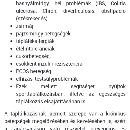
hasnyálmirigy, bél problémák (IBS, Colitis
ulcerosa, Chron, diverticulosis, obstipacio
(székrekedés)
zsírmáj
pajzsmirigy betegségek
táplálékallergiák
ételintoleranciák
cukorbetegség,
csökkent inzulin rezisztencia,
PCOS betegség
elhízás, testsúlyproblémák
Ezek mellett segítséget nyújtok
sporttáplálkozásban, illetve az egészséges
táplálkozás elsajátításában is.
A táplálkozásnak kiemelt szerepe van a krónikus
betegségek megelőzésében és kezelésében is, ezért
a tanácsadáson való részvétel prevenciós és