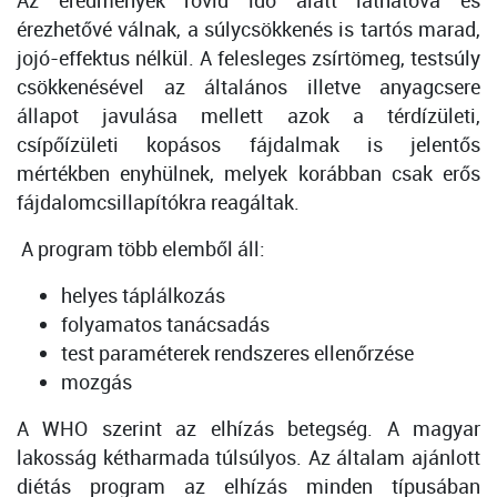
Az eredmények rövid idő alatt láthatóvá és
érezhetővé válnak, a súlycsökkenés is tartós marad,
jojó-effektus nélkül. A felesleges zsírtömeg, testsúly
csökkenésével az általános illetve anyagcsere
állapot javulása mellett azok a térdízületi,
csípőízületi kopásos fájdalmak is jelentős
mértékben enyhülnek, melyek korábban csak erős
fájdalomcsillapítókra reagáltak.
A program több elemből áll:
helyes táplálkozás
folyamatos tanácsadás
test paraméterek rendszeres ellenőrzése
mozgás
A WHO szerint az elhízás betegség. A magyar
lakosság kétharmada túlsúlyos. Az általam ajánlott
diétás program az elhízás minden típusában