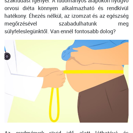
szaktudást igényel. A tudományos alapokon nyugvó
orvosi diéta könnyen alkalmazható és rendkívül
hatékony. Éhezés nélkül, az izomzat és az egészség
megőrzésével szabadulhatunk meg
súlyfeleslegünktől. Van ennél fontosabb dolog?