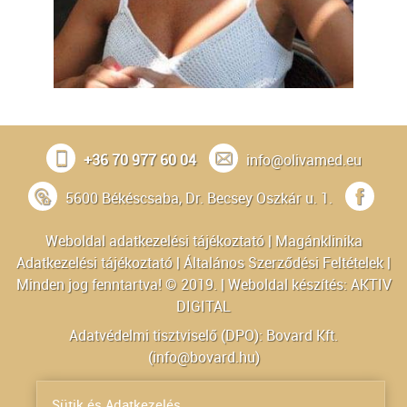
+36 70 977 60 04
info@olivamed.eu
5600 Békéscsaba, Dr. Becsey Oszkár u. 1.
Weboldal adatkezelési tájékoztató
|
Magánklinika
Adatkezelési tájékoztató
|
Általános Szerződési Feltételek
|
Minden jog fenntartva! © 2019. | Weboldal készítés:
AKTIV
DIGITAL
Adatvédelmi tisztviselő (DPO): Bovard Kft.
(
info@bovard.hu
)
Powered by
Sütik és Adatkezelés