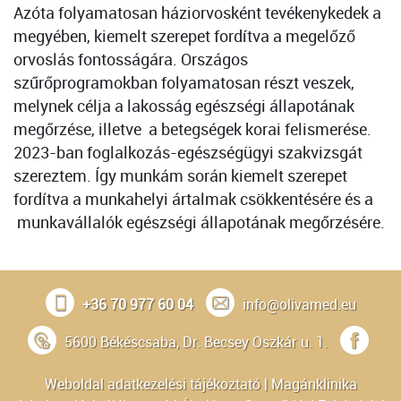
Azóta folyamatosan háziorvosként tevékenykedek a
megyében, kiemelt szerepet fordítva a megelőző
orvoslás fontosságára. Országos
szűrőprogramokban folyamatosan részt veszek,
melynek célja a lakosság egészségi állapotának
megőrzése, illetve a betegségek korai felismerése.
2023-ban foglalkozás-egészségügyi szakvizsgát
szereztem. Így munkám során kiemelt szerepet
fordítva a munkahelyi ártalmak csökkentésére és a
munkavállalók egészségi állapotának megőrzésére.
+36 70 977 60 04
info@olivamed.eu
5600 Békéscsaba, Dr. Becsey Oszkár u. 1.
Weboldal adatkezelési tájékoztató
|
Magánklinika