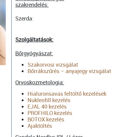
szakrendelés:
Szerda:
Szolgáltatások:
Bőrgyógyászat:
Szakorvosi vizsgálat
Bőrrákszűrés – anyajegy vizsgálat
Orvoskozmetologia:
Hialuronsavas feltöltő kezelések
Nukleofill kezelés
EJAL 40 kezelés
PROFHILO kezelés
BOTOX kezelés
Ajaktöltés
Candela Nordlys IPL / Lézer: