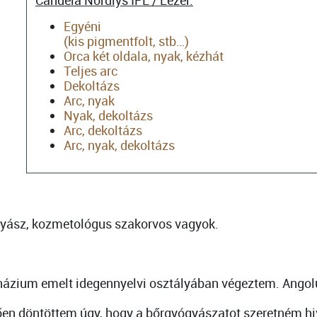
Egyéni
(kis pigmentfolt, stb…)
Orca két oldala, nyak, kézhát
Teljes arc
Dekoltázs
Arc, nyak
Nyak, dekoltázs
Arc, dekoltázs
Arc, nyak, dekoltázs
gyász, kozmetológus szakorvos vagyok.
zium emelt idegennyelvi osztályában végeztem. Angolul
ően döntöttem úgy, hogy a bőrgyógyászatot szeretném hi