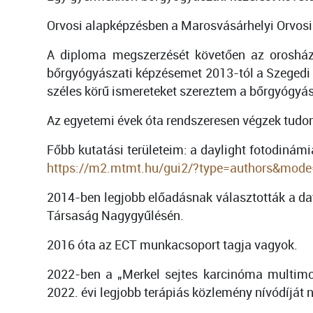
Orvosi alapképzésben a Marosvásárhelyi Orvos
A diploma megszerzését követően az orosházi
bőrgyógyászati képzésemet 2013-tól a Szegedi B
széles körű ismereteket szereztem a bőrgyógyá
Az egyetemi évek óta rendszeresen végzek tudo
Főbb kutatási területeim: a daylight fotodinámi
https://m2.mtmt.hu/gui2/?type=authors&mod
2014-ben legjobb előadásnak választották a da
Társaság Nagygyűlésén.
2016 óta az ECT munkacsoport tagja vagyok.
2022-ben a „Merkel sejtes karcinóma multimo
2022. évi legjobb terápiás közlemény nívódíját 