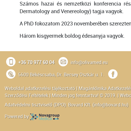
Számos hazai és nemzetközi konferencia rés
Dermatology and Venereology) tagja vagyok.
A PhD fokozatom 2023 novemberében szerezte
Három kisgyermek boldog édesanyja vagyok.
+36 70 977 60 04
info@olivamed.eu
5600 Békéscsaba, Dr. Becsey Oszkár u. 1.
Weboldal adatkezelési tájékoztató
|
Magánklinika Adatkezelés
Szerződési Feltételek
| Minden jog fenntartva! © 2019. | Webo
Adatvédelmi tisztviselő (DPO): Bovard Kft. (
info@bovard.hu
)
Powered by