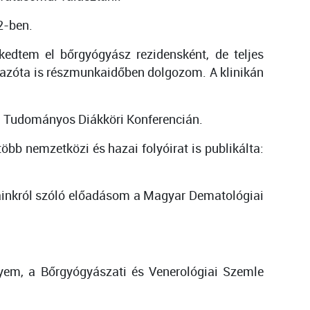
2-ben.
edtem el bőrgyógyász rezidensként, de teljes
l azóta is részmunkaidőben dolgozom. A klinikán
i Tudományos Diákköri Konferencián.
öbb nemzetközi és hazai folyóirat is publikálta:
tainkról szóló előadásom a Magyar Dematológiai
yem, a Bőrgyógyászati és Venerológiai Szemle