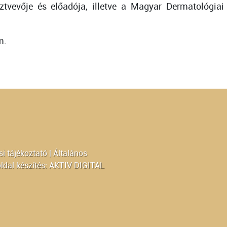
ztvevője és előadója, illetve a Magyar Dermatológi
m.
i tájékoztató
|
Általános
ldal készítés:
AKTIV DIGITAL