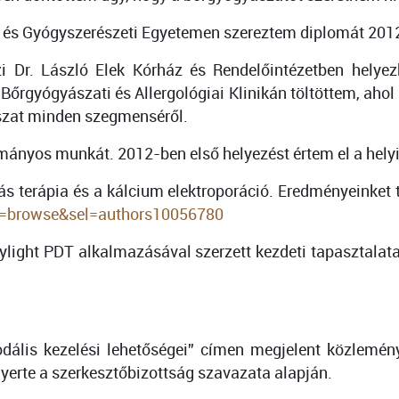
i és Gyógyszerészeti Egyetemen szereztem diplomát 201
 Dr. László Elek Kórház és Rendelőintézetben helyezk
őrgyógyászati és Allergológiai Klinikán töltöttem, aho
szat minden szegmenséről.
mányos munkát. 2012-ben első helyezést értem el a hely
ás terápia és a kálcium elektroporáció. Eredményeinket t
e=browse&sel=authors10056780
ylight PDT alkalmazásával szerzett kezdeti tapasztala
dális kezelési lehetőségei” címen megjelent közlemén
nyerte a szerkesztőbizottság szavazata alapján.