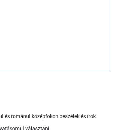
 és románul középfokon beszélek és írok.
vatásomul választani.