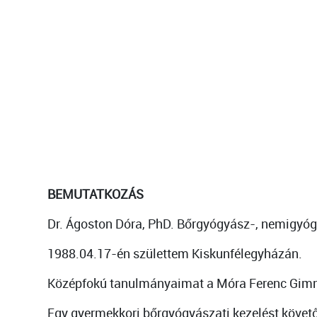
BEMUTATKOZÁS
Dr. Ágoston Dóra, PhD. Bőrgyógyász-, nemigyó
1988.04.17-én születtem Kiskunfélegyházán.
Középfokú tanulmányaimat a Móra Ferenc Gimná
Egy gyermekkori bőrgyógyászati kezelést követ