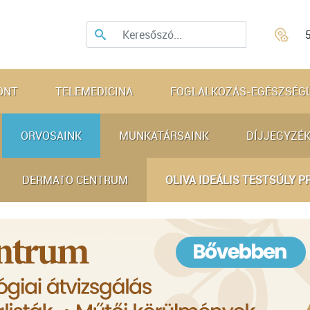
ONT
TELEMEDICINA
FOGLALKOZÁS-EGÉSZSÉG
ORVOSAINK
MUNKATÁRSAINK
DÍJJEGYZÉK
DERMATO CENTRUM
OLIVA IDEÁLIS TESTSÚLY 