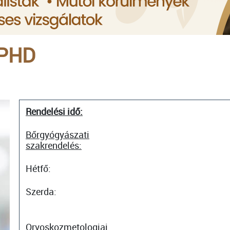
 PHD
Rendelési idő:
Bőrgyógyászati
szakrendelés:
Hétfő:
Szerda:
Orvoskozmetologiai