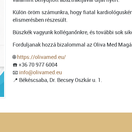
Külön öröm számunkra, hogy fiatal kardiológuské
elismerésben részesült.
Büszkék vagyunk kolléganőnkre, és további sok sik
Forduljanak hozzá bizalommal az Oliva Med Magán
🌐
https://olivamed.eu/
☎️ +36 70 977 6004
📧
info@olivamed.eu
📍 Békéscsaba, Dr. Becsey Oszkár u. 1.