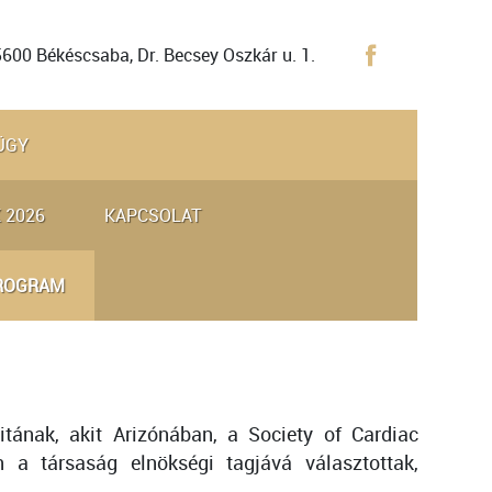
5600 Békéscsaba, Dr. Becsey Oszkár u. 1.
ÜGY
 2026
KAPCSOLAT
PROGRAM
itának, akit Arizónában, a Society of Cardiac
 a társaság elnökségi tagjává választottak,