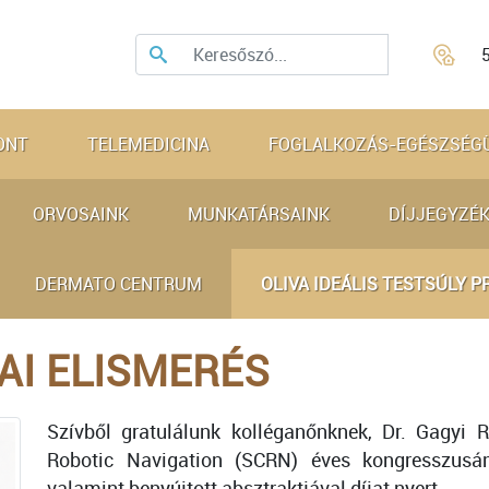
ONT
TELEMEDICINA
FOGLALKOZÁS-EGÉSZSÉG
ORVOSAINK
MUNKATÁRSAINK
DÍJJEGYZÉK
DERMATO CENTRUM
OLIVA IDEÁLIS TESTSÚLY 
AI ELISMERÉS
Szívből gratulálunk kolléganőnknek, Dr. Gagyi R
Robotic Navigation (SCRN) éves kongresszusán
valamint benyújtott absztraktjával díjat nyert.